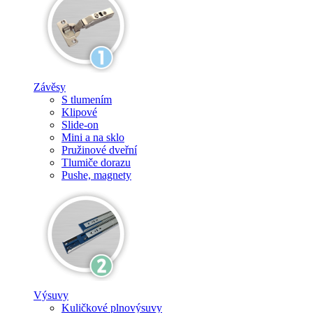
Závěsy
S tlumením
Klipové
Slide-on
Mini a na sklo
Pružinové dveřní
Tlumiče dorazu
Pushe, magnety
Výsuvy
Kuličkové plnovýsuvy