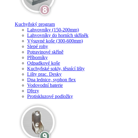
Kuchyňský program
Lahvovníky (150-200mm)
Lahvovníky do horních skříněk
Výsuvné koše (300-600mm)
Slepé rohy
Potravinové skříně
Příborníky
Odpadkové koše
Kuchyňské sokly, těsnící lišty
Lišty prac. Desky
Dna lednice, syphon flex
Vodovodní baterie
Dřezy
Protiskluzové podložky