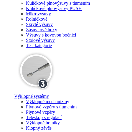
Kuličkové plnovýsuvy s tlumením
Kuličkové plnovýsuvy PUSH
Mikrovýsuvy
Rolničkové
Skryté výsuvy
Zásuvkové boxy
Výsuvy s kovovou bočnicí
Stolové výsuvy
Test kategorie
Výklopné systémy
Výklopné mechanizmy
Plynové vzpěry s tlumením
Plynové vzpěry
Teleskop s regulací
Výklopné botníky
Klopný závěs