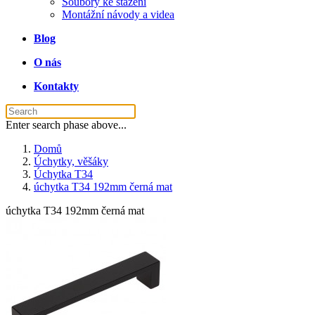
Soubory ke stažení
Montážní návody a videa
Blog
O nás
Kontakty
Enter search phase above...
Domů
Úchytky, věšáky
Úchytka T34
úchytka T34 192mm černá mat
úchytka T34 192mm černá mat