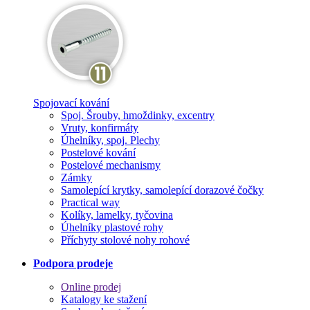
Spojovací kování
Spoj. Šrouby, hmoždinky, excentry
Vruty, konfirmáty
Úhelníky, spoj. Plechy
Postelové kování
Postelové mechanismy
Zámky
Samolepící krytky, samolepící dorazové čočky
Practical way
Kolíky, lamelky, tyčovina
Úhelníky plastové rohy
Příchyty stolové nohy rohové
Podpora prodeje
Online prodej
Katalogy ke stažení