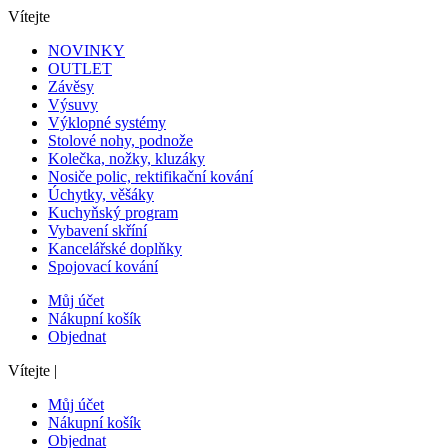
Vítejte
NOVINKY
OUTLET
Závěsy
Výsuvy
Výklopné systémy
Stolové nohy, podnože
Kolečka, nožky, kluzáky
Nosiče polic, rektifikační kování
Úchytky, věšáky
Kuchyňský program
Vybavení skříní
Kancelářské doplňky
Spojovací kování
Můj účet
Nákupní košík
Objednat
Vítejte
|
Můj účet
Nákupní košík
Objednat