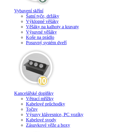
Vybavení skříní
Šatní tyče, držáky
Výklopné věšáky
Věšáky na kalhoty a kravaty
Výsuvné věšáky
Koše na prádlo
Posuvný systém dveří
Kancelářské doplňky
Větrací mřížky
Kabelové průchodky
Točny
Výsuvy klávesnice, PC vozíky
Kabelové svody
Zásuvkové věže a boxy