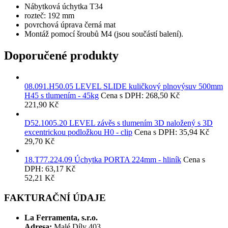
Nábytková úchytka T34
rozteč: 192 mm
povrchová úprava černá mat
Montáž pomocí šroubů M4 (jsou součástí balení).
Doporučené produkty
08.091.H50.05
LEVEL SLIDE kuličkový plnovýsuv 500mm
H45 s tlumením - 45kg
Cena s DPH: 268,50 Kč
221,90 Kč
D52.1005.20
LEVEL závěs s tlumením 3D naložený s 3D
excentrickou podložkou H0 - clip
Cena s DPH: 35,94 Kč
29,70 Kč
18.T77.224.09
Úchytka PORTA 224mm - hliník
Cena s
DPH: 63,17 Kč
52,21 Kč
FAKTURAČNÍ ÚDAJE
La Ferramenta, s.r.o.
Adresa:
Malé Díly 403