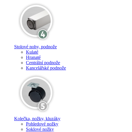
Stolové nohy, podnože
Kulaté
Hranaté
Centrální podnože
Kancelářské podnože
Kolečka, nožky, kluzáky
Pohledové nožky
Soklové nožky