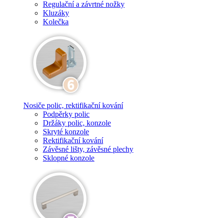
Regulační a závrtné nožky
Kluzáky
Kolečka
Nosiče polic, rektifikační kování
Podpěrky polic
Držáky polic, konzole
Skryté konzole
Rektifikační kování
Závěsné lišty, závěsné plechy
Sklopné konzole